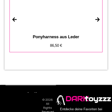
S
Ponyharness aus Leder
86,50
€
DARK
toyzzz
© 2026
All
Rights
Entdecke deine Favoriten bei
Reserved.