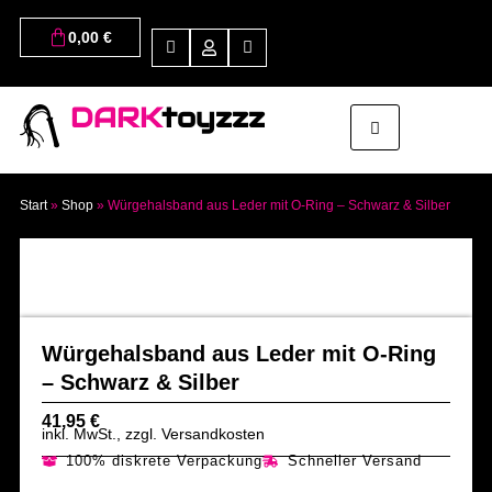
0,00
€
DARK
toyzzz
Start
»
Shop
»
Würgehalsband aus Leder mit O-Ring – Schwarz & Silber
Würgehalsband aus Leder mit O-Ring
– Schwarz & Silber
41,95
€
inkl. MwSt., zzgl. Versandkosten
100% diskrete Verpackung
Schneller Versand