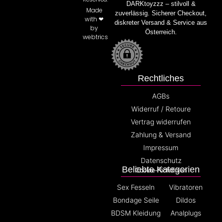
DARKtoyzzz – stilvoll &
Made
zuverlässig. Sicherer Checkout,
with ❤
diskreter Versand & Service aus
by
Österreich.
webtrics
Rechtliches
AGBs
Widerruf / Retoure
Vertrag widerrufen
Zahlung & Versand
Impressum
Datenschutz
Beliebte Kategorien
Cookie-Richtlinien
Sex Fesseln
Vibratoren
Bondage Seile
Dildos
BDSM Kleidung
Analplugs