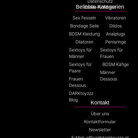
Datenschutz
Beliebte Kategorien
Cookie-Richtlinien
Sex Fesseln
Vibratoren
Bondage Seile
Dildos
BDSM Kleidung
Analplugs
Dilatoren
Penisringe
Sextoys für
Sextoys für
Männer
Frauen
Sextoys für
BDSM Käfige
Paare
Männer
Frauen
Dessous
Dessous
DARKtoyzzz
Blog
Kontakt
Über uns
Kontaktformular
Newsletter
E-Mail: office@darktoyzzz.at