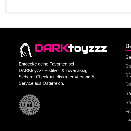
DARK
toyzzz
Be
Se
Entdecke deine Favoriten bei
Bo
DARKtoyzzz – stilvoll & zuverlässig.
BD
Sicherer Checkout, diskreter Versand &
Service aus Österreich.
Di
Se
Se
Fr
DA