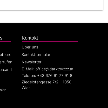
es
Kontakt
Über uns
Retoure
Kontaktformular
errufen
Newsletter
E-Mail: office@darktoyzzz.at
ersand
Telefon: +43 676 91 77 91 8
Ziegelofengasse 7/2 - 1050
z
Wien
nien