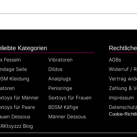
liebte Kategorien
Rechtlich
x Fesseln
Vibratoren
AGBs
ndage Seile
Dildos
Widerruf / 
SM Kleidung
Analplugs
Vertrag wid
latoren
Penisringe
Zahlung & V
xtoys für Männer
Sextoys für Frauen
Impressum
xtoys für Paare
BDSM Käfige
Datenschut
Cookie-Richtli
auen Dessous
Männer Dessous
RKtoyzzz Blog