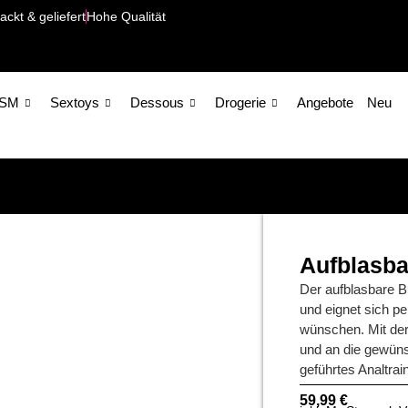
ackt & geliefert
Hohe Qualität
SM
Sextoys
Dessous
Drogerie
Angebote
Neu
Aufblasba
Der aufblasbare Bu
und eignet sich per
wünschen. Mit de
und an die gewüns
geführtes Analtrain
59,99
€