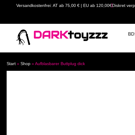
Versandkostenfrei: AT ab 75,00 € | EU ab 120,00€
Diskret verp
DARK
toyzzz
BD
Start
»
Shop
»
Aufblasbarer Buttplug dick