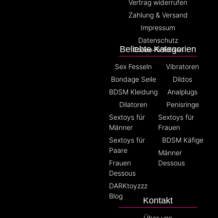
Vertrag widerrufen
Zahlung & Versand
Impressum
Datenschutz
Beliebte Kategorien
Cookie-Richtlinien
Sex Fesseln
Vibratoren
Bondage Seile
Dildos
BDSM Kleidung
Analplugs
Dilatoren
Penisringe
Sextoys für
Sextoys für
Männer
Frauen
Sextoys für
BDSM Käfige
Paare
Männer
Frauen
Dessous
Dessous
DARKtoyzzz
Blog
Kontakt
Über uns