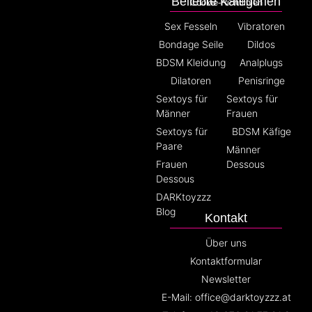
Beliebte Kategorien
Cookie-Richtlinien
Sex Fesseln
Vibratoren
Bondage Seile
Dildos
BDSM Kleidung
Analplugs
Dilatoren
Penisringe
Sextoys für
Sextoys für
Männer
Frauen
Sextoys für
BDSM Käfige
Paare
Männer
Frauen
Dessous
Dessous
DARKtoyzzz
Blog
Kontakt
Über uns
Kontaktformular
Newsletter
E-Mail: office@darktoyzzz.at