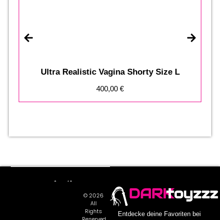
Ultra Realistic Vagina Shorty Size L
St
400,00
€
DARK
toyzzz
© 2026
All
Rights
Entdecke deine Favoriten bei
Reserved.