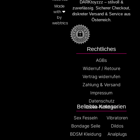
DARKtoyzzz – stilvoll &
Made
zuverlässig. Sicherer Checkout,
with ❤
diskreter Versand & Service aus
by
Österreich.
webtrics
Rechtliches
AGBs
Widerruf / Retoure
Vertrag widerrufen
Zahlung & Versand
Impressum
Datenschutz
Beliebte Kategorien
Cookie-Richtlinien
Sex Fesseln
Vibratoren
Bondage Seile
Dildos
BDSM Kleidung
Analplugs