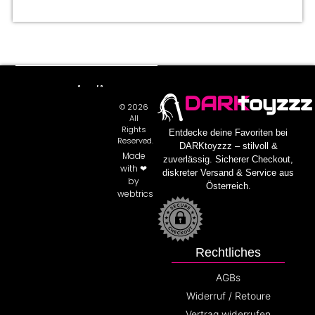
DARK
toyzzz
© 2026
All
Rights
Entdecke deine Favoriten bei
Reserved.
DARKtoyzzz – stilvoll &
Made
zuverlässig. Sicherer Checkout,
with ❤
diskreter Versand & Service aus
by
Österreich.
webtrics
Rechtliches
AGBs
Widerruf / Retoure
Vertrag widerrufen