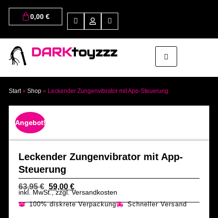
0,00
€
DARK
toyzzz
Start
»
Shop
»
Leckender Zungenvibrator mit App-Steuerung
Angebot!
Leckender Zungenvibrator mit App-
Steuerung
63,95
€
59,00
€
inkl. MwSt., zzgl. Versandkosten
100% diskrete Verpackung
Schneller Versand