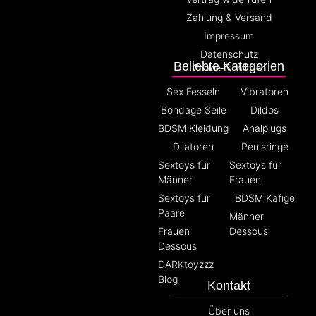
Zahlung & Versand
Impressum
Datenschutz
Beliebte Kategorien
Cookie-Richtlinien
Sex Fesseln
Vibratoren
Bondage Seile
Dildos
BDSM Kleidung
Analplugs
Dilatoren
Penisringe
Sextoys für
Sextoys für
Männer
Frauen
Sextoys für
BDSM Käfige
Paare
Männer
Frauen
Dessous
Dessous
DARKtoyzzz
Blog
Kontakt
Über uns