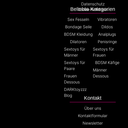
Datenschutz
Beliebte Kategorien
Cookie-Richtlinien
Sex Fesseln
Vibratoren
Bondage Seile
Dildos
BDSM Kleidung
Analplugs
Dilatoren
Penisringe
Sextoys für
Sextoys für
Männer
Frauen
Sextoys für
BDSM Käfige
Paare
Männer
Frauen
Dessous
Dessous
DARKtoyzzz
Blog
Kontakt
Über uns
Kontaktformular
Newsletter