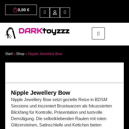
0,00
€
DARK
toyzzz
Start
»
Shop
»
Nipple Jewellery Bow
Nipple Jewellery Bow
Nipple Jewellery Bow setzt gezielte Reize in BDSM
Sessions und inszeniert Brustwarzen als fokussierten
Blickfang für Kontrolle, Präsentation und lustvolle
Demütigung. Die selbstklebenden Rauten mit roten
Glitzersteinen, Satinschleife und Kettchen bieten