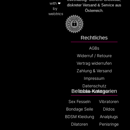
with ❤
diskreter Versand & Service aus
by
Österreich.
webtrics
Rechtliches
AGBs
Widerruf / Retoure
Vertrag widerrufen
Zahlung & Versand
Impressum
Datenschutz
Beliebte Kategorien
Cookie-Richtlinien
Sex Fesseln
Vibratoren
Bondage Seile
Dildos
BDSM Kleidung
Analplugs
Dilatoren
Penisringe