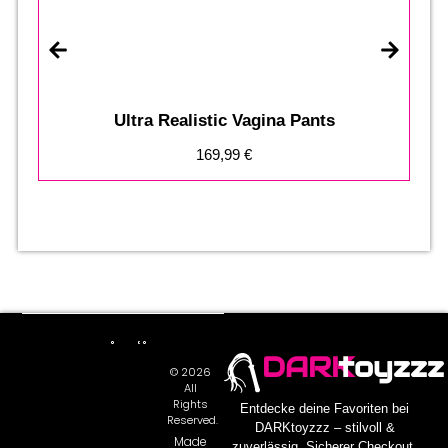
Ultra Realistic Vagina Pants
169,99
€
DARK
toyzzz
© 2026
All
Rights
Entdecke deine Favoriten bei
Reserved.
DARKtoyzzz – stilvoll &
Made
zuverlässig. Sicherer Checkout,