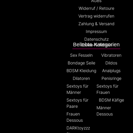
AGBs
Widerruf / Retoure
Vertrag widerrufen
Zahlung & Versand
Impressum
Datenschutz
Beliebte Kategorien
Cookie-Richtlinien
Sex Fesseln
Vibratoren
Bondage Seile
Dildos
BDSM Kleidung
Analplugs
Dilatoren
Penisringe
Sextoys für
Sextoys für
Männer
Frauen
Sextoys für
BDSM Käfige
Paare
Männer
Frauen
Dessous
Dessous
DARKtoyzzz