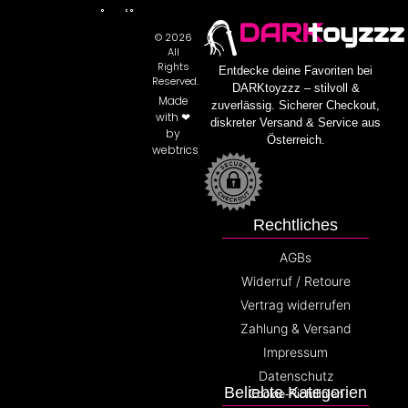
DARK
toyzzz
© 2026
All
Rights
Entdecke deine Favoriten bei
Reserved.
DARKtoyzzz – stilvoll &
Made
zuverlässig. Sicherer Checkout,
with ❤
diskreter Versand & Service aus
by
Österreich.
webtrics
Rechtliches
AGBs
Widerruf / Retoure
Vertrag widerrufen
Zahlung & Versand
Impressum
Datenschutz
Beliebte Kategorien
Cookie-Richtlinien