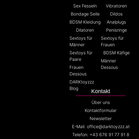
Sex Fesseln
Vibratoren
Bondage Seile
Dildos
BDSM Kleidung
Analplugs
Dilatoren
Penisringe
Sextoys für
Sextoys für
Männer
Frauen
Sextoys für
BDSM Käfige
Paare
Männer
Frauen
Dessous
Dessous
DARKtoyzzz
Blog
Kontakt
Über uns
Kontaktformular
Newsletter
E-Mail: office@darktoyzzz.at
Telefon: +43 676 91 77 91 8