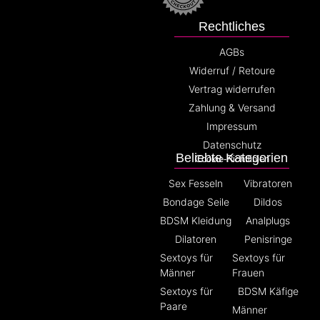
Rechtliches
AGBs
Widerruf / Retoure
Vertrag widerrufen
Zahlung & Versand
Impressum
Datenschutz
Beliebte Kategorien
Cookie-Richtlinien
Sex Fesseln
Vibratoren
Bondage Seile
Dildos
BDSM Kleidung
Analplugs
Dilatoren
Penisringe
Sextoys für
Sextoys für
Männer
Frauen
Sextoys für
BDSM Käfige
Paare
Männer