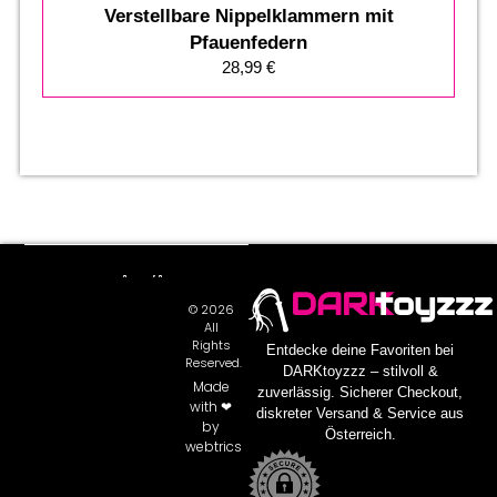
Verstellbare Nippelklammern mit
Pfauenfedern
28,99
€
DARK
toyzzz
© 2026
All
Rights
Entdecke deine Favoriten bei
Reserved.
DARKtoyzzz – stilvoll &
Made
zuverlässig. Sicherer Checkout,
with ❤
diskreter Versand & Service aus
by
Österreich.
webtrics