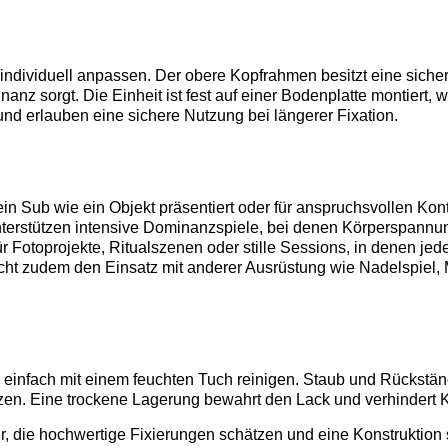
h individuell anpassen. Der obere Kopfrahmen besitzt eine sich
nanz sorgt. Die Einheit ist fest auf einer Bodenplatte montiert
und erlauben eine sichere Nutzung bei längerer Fixation.
in Sub wie ein Objekt präsentiert oder für anspruchsvollen Kont
unterstützen intensive Dominanzspiele, bei denen Körperspannun
für Fotoprojekte, Ritualszenen oder stille Sessions, in denen j
icht zudem den Einsatz mit anderer Ausrüstung wie Nadelspiel
ich einfach mit einem feuchten Tuch reinigen. Staub und Rückstä
tzen. Eine trockene Lagerung bewahrt den Lack und verhindert K
er, die hochwertige Fixierungen schätzen und eine Konstruktion