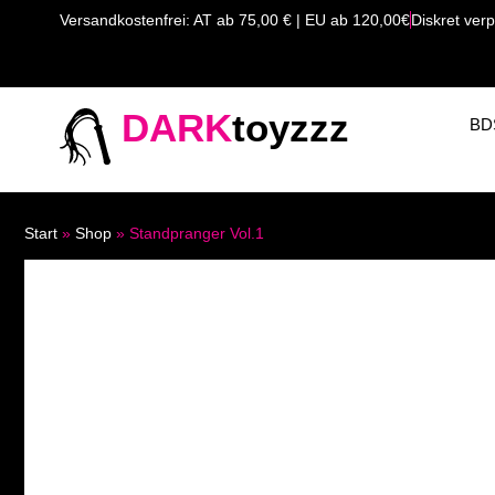
Versandkostenfrei: AT ab 75,00 € | EU ab 120,00€
Diskret verp
DARK
toyzzz
BD
Start
»
Shop
»
Standpranger Vol.1