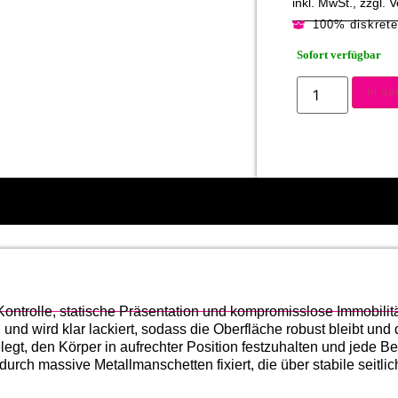
inkl. MwSt., zzgl.
100% diskret
Sofort verfügbar
In d
Kontrolle, statische Präsentation und kompromisslose Immobilitä
nd wird klar lackiert, sodass die Oberfläche robust bleibt und 
elegt, den Körper in aufrechter Position festzuhalten und jede 
urch massive Metallmanschetten fixiert, die über stabile seitl