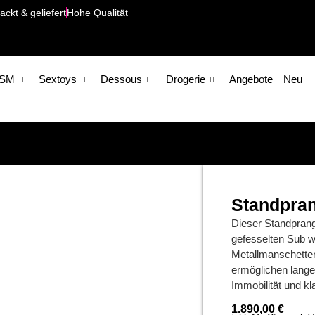
ackt & geliefert
Hohe Qualität
SM
Sextoys
Dessous
Drogerie
Angebote
Neu
Standpran
Dieser Standprange
gefesselten Sub w
Metallmanschetten
ermöglichen lange,
Immobilität und k
1.890,00
€