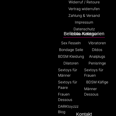
Widerruf / Retoure
Vertrag widerrufen
Zahlung & Versand
Impressum
Datenschutz
Beliebte Kategorien
Cookie-Richtlinien
Sex Fesseln
Vibratoren
Bondage Seile
Dildos
BDSM Kleidung
Analplugs
Dilatoren
Penisringe
Sextoys für
Sextoys für
Männer
Frauen
Sextoys für
BDSM Käfige
Paare
Männer
Frauen
Dessous
Dessous
DARKtoyzzz
Blog
Kontakt