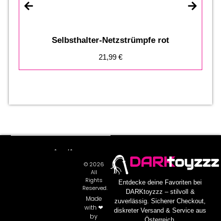
Selbsthalter-Netzstrümpfe rot
21,99
€
DARK
toyzzz
© 2026
All
Rights
Entdecke deine Favoriten bei
Reserved.
DARKtoyzzz – stilvoll &
Made
zuverlässig. Sicherer Checkout,
with ❤
diskreter Versand & Service aus
by
Österreich.