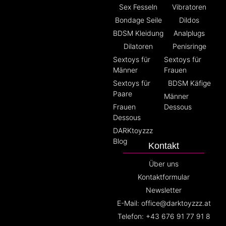
Sex Fesseln
Vibratoren
Bondage Seile
Dildos
BDSM Kleidung
Analplugs
Dilatoren
Penisringe
Sextoys für
Sextoys für
Männer
Frauen
Sextoys für
BDSM Käfige
Paare
Männer
Frauen
Dessous
Dessous
DARKtoyzzz
Blog
Kontakt
Über uns
Kontaktformular
Newsletter
E-Mail: office@darktoyzzz.at
Telefon: +43 676 91 77 91 8