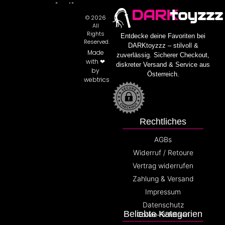
DARK
toyzzz
© 2026
All
Rights
Entdecke deine Favoriten bei
Reserved.
DARKtoyzzz – stilvoll &
Made
zuverlässig. Sicherer Checkout,
with ❤
diskreter Versand & Service aus
by
Österreich.
webtrics
Rechtliches
AGBs
Widerruf / Retoure
Vertrag widerrufen
Zahlung & Versand
Impressum
Datenschutz
Beliebte Kategorien
Cookie-Richtlinien