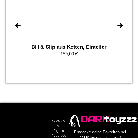
BH & Slip aus Ketten, Einteiler
159,00
€
DARK
toyzzz
© 2026
All
Rights
Entdecke deine Favoriten bei
Reserved.
DARKtoyzzz – stilvoll &