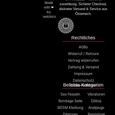
Made
zuverlässig. Sicherer Checkout,
with ❤
diskreter Versand & Service aus
by
Österreich.
webtrics
Rechtliches
AGBs
Widerruf / Retoure
Vertrag widerrufen
Zahlung & Versand
Impressum
Datenschutz
Beliebte Kategorien
Cookie-Richtlinien
Sex Fesseln
Vibratoren
Bondage Seile
Dildos
BDSM Kleidung
Analplugs
Dilatoren
Penisringe