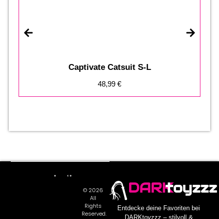
Captivate Catsuit S-L
48,99
€
DARK
toyzzz
© 2026
All
Rights
Entdecke deine Favoriten bei
Reserved.
DARKtoyzzz – stilvoll &