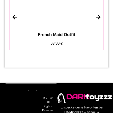
French Maid Outfit
53,99
€
DARK
toyzzz
© 2026
All
Rights
Entdecke deine Favoriten bei
Reserved.
DARKtoyzzz – stilvoll &