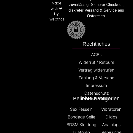
Made
zuverlässig. Sicherer Checkout,
with ❤
diskreter Versand & Service aus
by
Österreich.
webtrics
Rechtliches
AGBs
Widerruf / Retoure
Vertrag widerrufen
Zahlung & Versand
Impressum
Datenschutz
Beliebte Kategorien
Cookie-Richtlinien
Sex Fesseln
Vibratoren
Bondage Seile
Dildos
BDSM Kleidung
Analplugs
Dilatoren
Penisringe