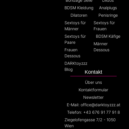
Bondage Seile
Dildos
BDSM Kleidung
Analplugs
Dilatoren
Penisringe
Sextoys für
Sextoys für
Männer
Frauen
Sextoys für
BDSM Käfige
Paare
Männer
Frauen
Dessous
Dessous
DARKtoyzzz
Blog
Kontakt
Über uns
Kontaktformular
Newsletter
E-Mail: office@darktoyzzz.at
Telefon: +43 676 91 77 91 8
Ziegelofengasse 7/2 - 1050
Wien