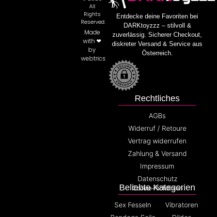
All
Rights
Entdecke deine Favoriten bei
Reserved.
DARKtoyzzz – stilvoll &
Made
zuverlässig. Sicherer Checkout,
with ❤
diskreter Versand & Service aus
by
Österreich.
webtrics
Rechtliches
AGBs
Widerruf / Retoure
Vertrag widerrufen
Zahlung & Versand
Impressum
Datenschutz
Beliebte Kategorien
Cookie-Richtlinien
Sex Fesseln
Vibratoren