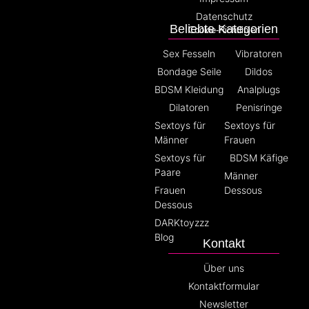
Datenschutz
Beliebte Kategorien
Cookie-Richtlinien
Sex Fesseln
Vibratoren
Bondage Seile
Dildos
BDSM Kleidung
Analplugs
Dilatoren
Penisringe
Sextoys für
Sextoys für
Männer
Frauen
Sextoys für
BDSM Käfige
Paare
Männer
Frauen
Dessous
Dessous
DARKtoyzzz
Blog
Kontakt
Über uns
Kontaktformular
Newsletter